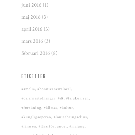
juni 2016
(1)
maj 2016
(3)
april 2016
(3)
mars 2016
(3)
februari 2016
(8)
ETIKETTER
#amelia
#bonniernewslocal
#dalarnastidningar
#dt
#falukuriren
#forskning
#klimat
#kultur
#kungligaoperan
#louisebringselius
#läraren
#lärarförbundet
#malung