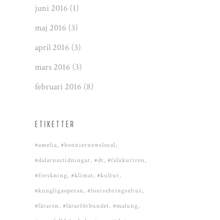
juni 2016
(1)
maj 2016
(3)
april 2016
(3)
mars 2016
(3)
februari 2016
(8)
ETIKETTER
#amelia
#bonniernewslocal
#dalarnastidningar
#dt
#falukuriren
#forskning
#klimat
#kultur
#kungligaoperan
#louisebringselius
#läraren
#lärarförbundet
#malung