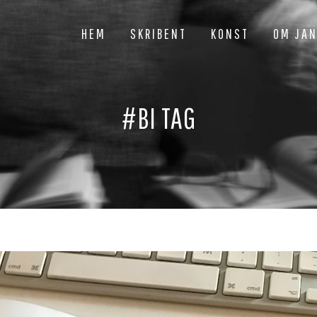
HEM
SKRIBENT
KONST
OM JA
#BI TAG