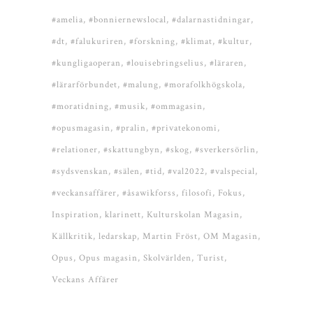
#amelia
#bonniernewslocal
#dalarnastidningar
#dt
#falukuriren
#forskning
#klimat
#kultur
#kungligaoperan
#louisebringselius
#läraren
#lärarförbundet
#malung
#morafolkhögskola
#moratidning
#musik
#ommagasin
#opusmagasin
#pralin
#privatekonomi
#relationer
#skattungbyn
#skog
#sverkersörlin
#sydsvenskan
#sälen
#tid
#val2022
#valspecial
#veckansaffärer
#åsawikforss
filosofi
Fokus
Inspiration
klarinett
Kulturskolan Magasin
Källkritik
ledarskap
Martin Fröst
OM Magasin
Opus
Opus magasin
Skolvärlden
Turist
Veckans Affärer