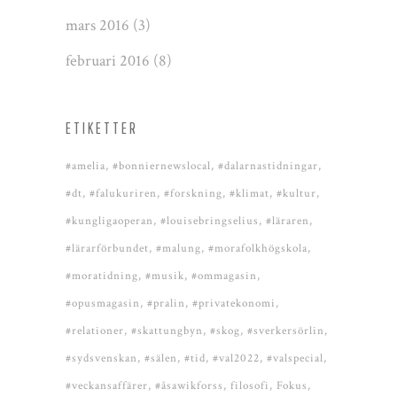
mars 2016
(3)
februari 2016
(8)
ETIKETTER
#amelia
#bonniernewslocal
#dalarnastidningar
#dt
#falukuriren
#forskning
#klimat
#kultur
#kungligaoperan
#louisebringselius
#läraren
#lärarförbundet
#malung
#morafolkhögskola
#moratidning
#musik
#ommagasin
#opusmagasin
#pralin
#privatekonomi
#relationer
#skattungbyn
#skog
#sverkersörlin
#sydsvenskan
#sälen
#tid
#val2022
#valspecial
#veckansaffärer
#åsawikforss
filosofi
Fokus