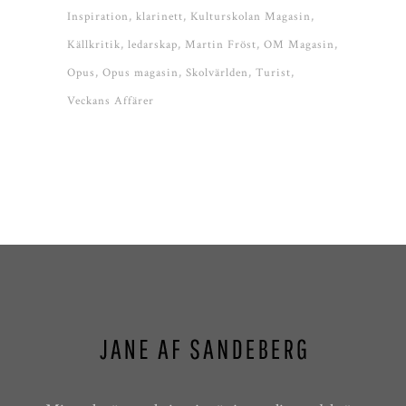
Inspiration
klarinett
Kulturskolan Magasin
Källkritik
ledarskap
Martin Fröst
OM Magasin
Opus
Opus magasin
Skolvärlden
Turist
Veckans Affärer