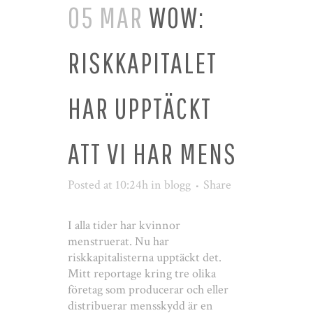
05 MAR
WOW:
RISKKAPITALET
HAR UPPTÄCKT
ATT VI HAR MENS
Posted at 10:24h
in
blogg
Share
I alla tider har kvinnor
menstruerat. Nu har
riskkapitalisterna upptäckt det.
Mitt reportage kring tre olika
företag som producerar och eller
distribuerar mensskydd är en