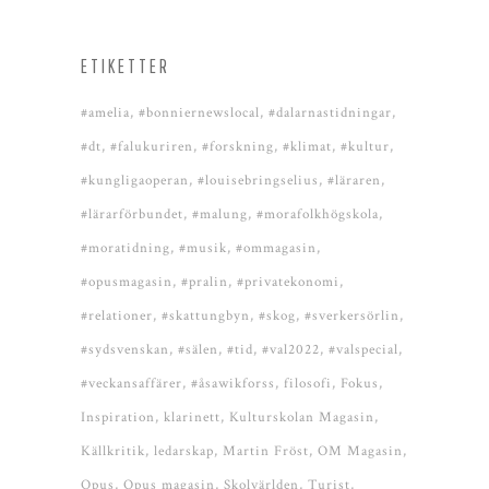
ETIKETTER
#amelia
#bonniernewslocal
#dalarnastidningar
#dt
#falukuriren
#forskning
#klimat
#kultur
#kungligaoperan
#louisebringselius
#läraren
#lärarförbundet
#malung
#morafolkhögskola
#moratidning
#musik
#ommagasin
#opusmagasin
#pralin
#privatekonomi
#relationer
#skattungbyn
#skog
#sverkersörlin
#sydsvenskan
#sälen
#tid
#val2022
#valspecial
#veckansaffärer
#åsawikforss
filosofi
Fokus
Inspiration
klarinett
Kulturskolan Magasin
Källkritik
ledarskap
Martin Fröst
OM Magasin
Opus
Opus magasin
Skolvärlden
Turist