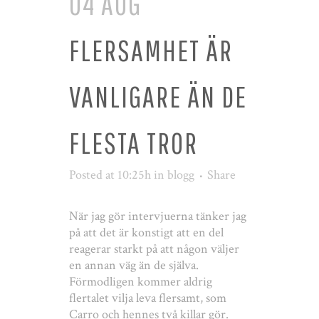
04 AUG
FLERSAMHET ÄR
VANLIGARE ÄN DE
FLESTA TROR
Posted at 10:25h
in
blogg
Share
När jag gör intervjuerna tänker jag
på att det är konstigt att en del
reagerar starkt på att någon väljer
en annan väg än de själva.
Förmodligen kommer aldrig
flertalet vilja leva flersamt, som
Carro och hennes två killar gör.