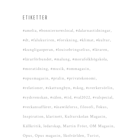
ETIKETTER
#amelia
#bonniernewslocal
#dalarnastidningar
#dt
#falukuriren
#forskning
#klimat
#kultur
#kungligaoperan
#louisebringselius
#läraren
#lärarförbundet
#malung
#morafolkhögskola
#moratidning
#musik
#ommagasin
#opusmagasin
#pralin
#privatekonomi
#relationer
#skattungbyn
#skog
#sverkersörlin
#sydsvenskan
#sälen
#tid
#val2022
#valspecial
#veckansaffärer
#åsawikforss
filosofi
Fokus
Inspiration
klarinett
Kulturskolan Magasin
Källkritik
ledarskap
Martin Fröst
OM Magasin
Opus
Opus magasin
Skolvärlden
Turist