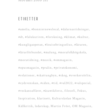
ETIKETTER
#amelia
#bonniernewslocal
#dalarnastidningar
#dt
#falukuriren
#forskning
#klimat
#kultur
#kungligaoperan
#louisebringselius
#läraren
#lärarförbundet
#malung
#morafolkhögskola
#moratidning
#musik
#ommagasin
#opusmagasin
#pralin
#privatekonomi
#relationer
#skattungbyn
#skog
#sverkersörlin
#sydsvenskan
#sälen
#tid
#val2022
#valspecial
#veckansaffärer
#åsawikforss
filosofi
Fokus
Inspiration
klarinett
Kulturskolan Magasin
Källkritik
ledarskap
Martin Fröst
OM Magasin