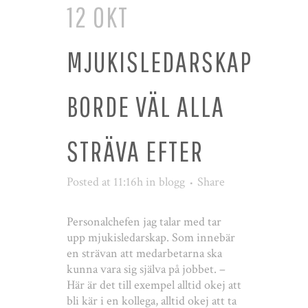
12 OKT
MJUKISLEDARSKAP
BORDE VÄL ALLA
STRÄVA EFTER
Posted at 11:16h
in
blogg
Share
Personalchefen jag talar med tar
upp mjukisledarskap. Som innebär
en strävan att medarbetarna ska
kunna vara sig själva på jobbet. –
Här är det till exempel alltid okej att
bli kär i en kollega, alltid okej att ta