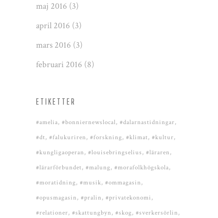
maj 2016
(3)
april 2016
(3)
mars 2016
(3)
februari 2016
(8)
ETIKETTER
#amelia
#bonniernewslocal
#dalarnastidningar
#dt
#falukuriren
#forskning
#klimat
#kultur
#kungligaoperan
#louisebringselius
#läraren
#lärarförbundet
#malung
#morafolkhögskola
#moratidning
#musik
#ommagasin
#opusmagasin
#pralin
#privatekonomi
#relationer
#skattungbyn
#skog
#sverkersörlin