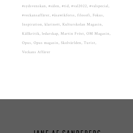
#sydsvenskan
#sälen
#tid
#val2022
#valspecial
#veckansaffärer
#åsawikforss
filosofi
Fokus
Inspiration
klarinett
Kulturskolan Magasin
Källkritik
ledarskap
Martin Fröst
OM Magasin
Opus
Opus magasin
Skolvärlden
Turist
Veckans Affärer