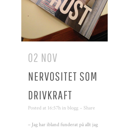
02 NOV
NERVOSITET SOM
DRIVKRAFT
Posted at 16:57h
in
blogg
Share
– Jag har ibland funderat på allt jag