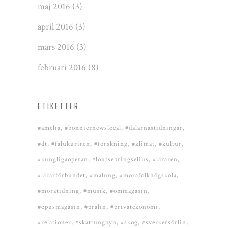
maj 2016
(3)
april 2016
(3)
mars 2016
(3)
februari 2016
(8)
ETIKETTER
#amelia
#bonniernewslocal
#dalarnastidningar
#dt
#falukuriren
#forskning
#klimat
#kultur
#kungligaoperan
#louisebringselius
#läraren
#lärarförbundet
#malung
#morafolkhögskola
#moratidning
#musik
#ommagasin
#opusmagasin
#pralin
#privatekonomi
#relationer
#skattungbyn
#skog
#sverkersörlin