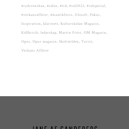
#sydsvenskan
#sälen
#tid
#val2022
#valspecial
#veckansaffärer
#åsawikforss
filosofi
Fokus
Inspiration
klarinett
Kulturskolan Magasin
Källkritik
ledarskap
Martin Fröst
OM Magasin
Opus
Opus magasin
Skolvärlden
Turist
Veckans Affärer