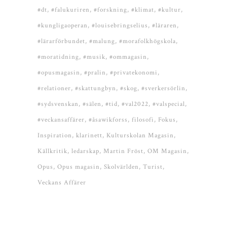
#dt
#falukuriren
#forskning
#klimat
#kultur
#kungligaoperan
#louisebringselius
#läraren
#lärarförbundet
#malung
#morafolkhögskola
#moratidning
#musik
#ommagasin
#opusmagasin
#pralin
#privatekonomi
#relationer
#skattungbyn
#skog
#sverkersörlin
#sydsvenskan
#sälen
#tid
#val2022
#valspecial
#veckansaffärer
#åsawikforss
filosofi
Fokus
Inspiration
klarinett
Kulturskolan Magasin
Källkritik
ledarskap
Martin Fröst
OM Magasin
Opus
Opus magasin
Skolvärlden
Turist
Veckans Affärer