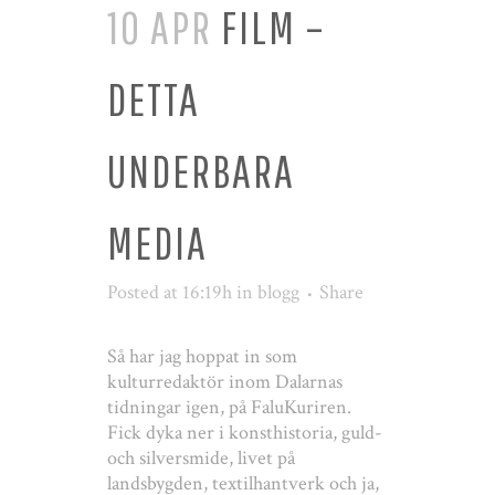
10 APR
FILM –
DETTA
UNDERBARA
MEDIA
Posted at 16:19h
in
blogg
Share
Så har jag hoppat in som
kulturredaktör inom Dalarnas
tidningar igen, på FaluKuriren.
Fick dyka ner i konsthistoria, guld-
och silversmide, livet på
landsbygden, textilhantverk och ja,