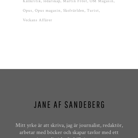
Källkritik
ledarskap
Martin Fröst
OM Magasin
Opus
Opus magasin
Skolvärlden
Turist
Veckans Affärer
Mitt yrke är att skriva, jag är journalist, redaktör,
arbetar med böcker och skapar tavlor med ett