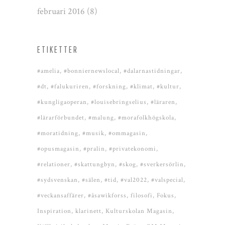
februari 2016
(8)
ETIKETTER
#amelia
#bonniernewslocal
#dalarnastidningar
#dt
#falukuriren
#forskning
#klimat
#kultur
#kungligaoperan
#louisebringselius
#läraren
#lärarförbundet
#malung
#morafolkhögskola
#moratidning
#musik
#ommagasin
#opusmagasin
#pralin
#privatekonomi
#relationer
#skattungbyn
#skog
#sverkersörlin
#sydsvenskan
#sälen
#tid
#val2022
#valspecial
#veckansaffärer
#åsawikforss
filosofi
Fokus
Inspiration
klarinett
Kulturskolan Magasin