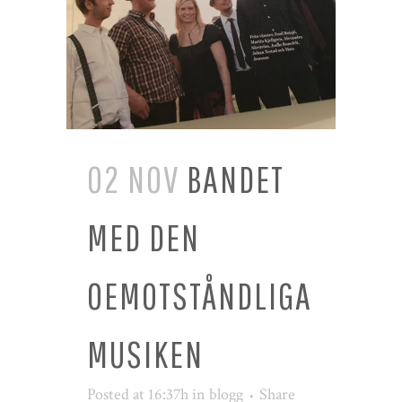
02 NOV
BANDET
MED DEN
OEMOTSTÅNDLIGA
MUSIKEN
Posted at 16:37h
in
blogg
Share