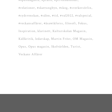
#opusmagasin
#pralin
#privatekonomi
#relationer
#skattungbyn
#skog
#sverkersörlin
#sydsvenskan
#sälen
#tid
#val2022
#valspecial
#veckansaffärer
#åsawikforss
filosofi
Fokus
Inspiration
klarinett
Kulturskolan Magasin
Källkritik
ledarskap
Martin Fröst
OM Magasin
Opus
Opus magasin
Skolvärlden
Turist
Veckans Affärer