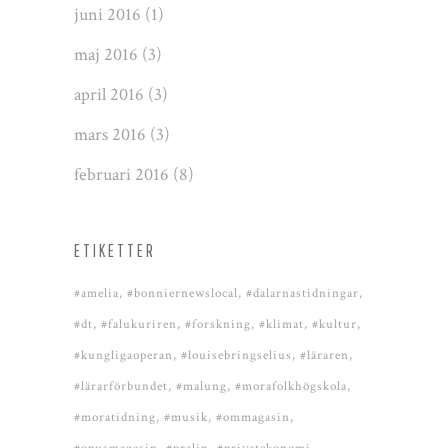
juni 2016
(1)
maj 2016
(3)
april 2016
(3)
mars 2016
(3)
februari 2016
(8)
ETIKETTER
#amelia
#bonniernewslocal
#dalarnastidningar
#dt
#falukuriren
#forskning
#klimat
#kultur
#kungligaoperan
#louisebringselius
#läraren
#lärarförbundet
#malung
#morafolkhögskola
#moratidning
#musik
#ommagasin