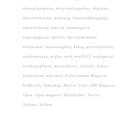
#kungligaoperan
#louisebringselius
#läraren
#lärarförbundet
#malung
#morafolkhögskola
#moratidning
#musik
#ommagasin
#opusmagasin
#pralin
#privatekonomi
#relationer
#skattungbyn
#skog
#sverkersörlin
#sydsvenskan
#sälen
#tid
#val2022
#valspecial
#veckansaffärer
#åsawikforss
filosofi
Fokus
Inspiration
klarinett
Kulturskolan Magasin
Källkritik
ledarskap
Martin Fröst
OM Magasin
Opus
Opus magasin
Skolvärlden
Turist
Veckans Affärer