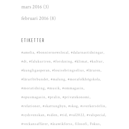
mars 2016
(3)
februari 2016
(8)
ETIKETTER
#amelia
#bonniernewslocal
#dalarnastidningar
#dt
#falukuriren
#forskning
#klimat
#kultur
#kungligaoperan
#louisebringselius
#läraren
#lärarförbundet
#malung
#morafolkhögskola
#moratidning
#musik
#ommagasin
#opusmagasin
#pralin
#privatekonomi
#relationer
#skattungbyn
#skog
#sverkersörlin
#sydsvenskan
#sälen
#tid
#val2022
#valspecial
#veckansaffärer
#åsawikforss
filosofi
Fokus