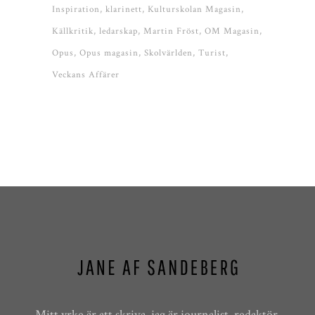
Inspiration
klarinett
Kulturskolan Magasin
Källkritik
ledarskap
Martin Fröst
OM Magasin
Opus
Opus magasin
Skolvärlden
Turist
Veckans Affärer
Mitt yrke är att skriva, jag är journalist, redaktör,