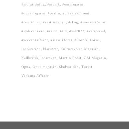
#moratidning
#musik
#ommagasin
#opusmagasin
#pralin
#privatekonomi
#relationer
#skattungbyn
#skog
#sverkersörlin
#sydsvenskan
#sälen
#tid
#val2022
#valspecial
#veckansaffärer
#åsawikforss
filosofi
Fokus
Inspiration
klarinett
Kulturskolan Magasin
Källkritik
ledarskap
Martin Fröst
OM Magasin
Opus
Opus magasin
Skolvärlden
Turist
Veckans Affärer