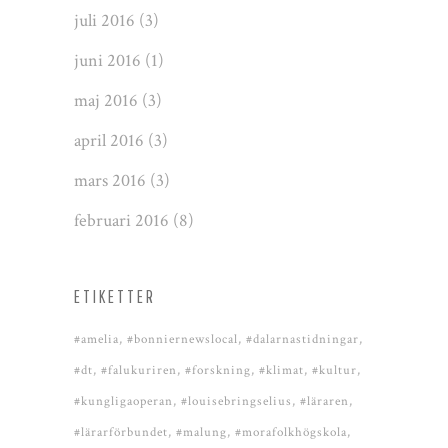
juli 2016
(3)
juni 2016
(1)
maj 2016
(3)
april 2016
(3)
mars 2016
(3)
februari 2016
(8)
ETIKETTER
#amelia
#bonniernewslocal
#dalarnastidningar
#dt
#falukuriren
#forskning
#klimat
#kultur
#kungligaoperan
#louisebringselius
#läraren
#lärarförbundet
#malung
#morafolkhögskola