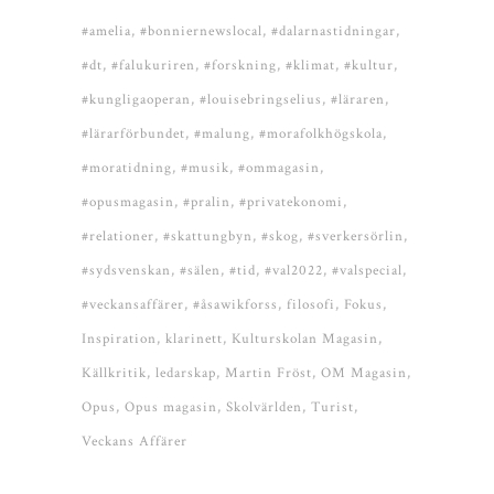
#amelia
#bonniernewslocal
#dalarnastidningar
#dt
#falukuriren
#forskning
#klimat
#kultur
#kungligaoperan
#louisebringselius
#läraren
#lärarförbundet
#malung
#morafolkhögskola
#moratidning
#musik
#ommagasin
#opusmagasin
#pralin
#privatekonomi
#relationer
#skattungbyn
#skog
#sverkersörlin
#sydsvenskan
#sälen
#tid
#val2022
#valspecial
#veckansaffärer
#åsawikforss
filosofi
Fokus
Inspiration
klarinett
Kulturskolan Magasin
Källkritik
ledarskap
Martin Fröst
OM Magasin
Opus
Opus magasin
Skolvärlden
Turist
Veckans Affärer