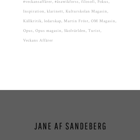
#veckansaffärer
#åsawikforss
filosofi
Fokus
Inspiration
klarinett
Kulturskolan Magasin
Källkritik
ledarskap
Martin Fröst
OM Magasin
Opus
Opus magasin
Skolvärlden
Turist
Veckans Affärer