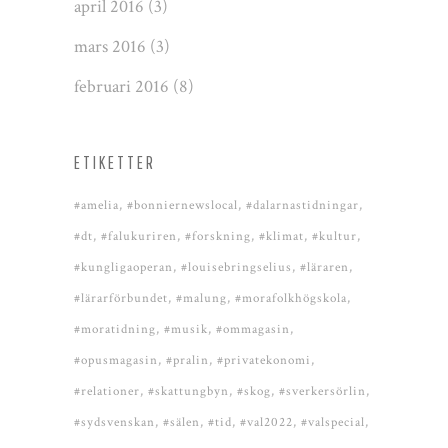
april 2016
(3)
mars 2016
(3)
februari 2016
(8)
ETIKETTER
#amelia
#bonniernewslocal
#dalarnastidningar
#dt
#falukuriren
#forskning
#klimat
#kultur
#kungligaoperan
#louisebringselius
#läraren
#lärarförbundet
#malung
#morafolkhögskola
#moratidning
#musik
#ommagasin
#opusmagasin
#pralin
#privatekonomi
#relationer
#skattungbyn
#skog
#sverkersörlin
#sydsvenskan
#sälen
#tid
#val2022
#valspecial