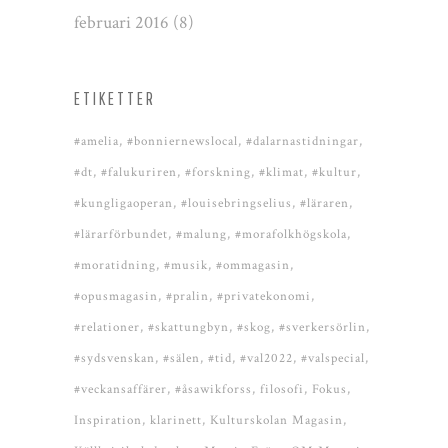
februari 2016
(8)
ETIKETTER
#amelia
#bonniernewslocal
#dalarnastidningar
#dt
#falukuriren
#forskning
#klimat
#kultur
#kungligaoperan
#louisebringselius
#läraren
#lärarförbundet
#malung
#morafolkhögskola
#moratidning
#musik
#ommagasin
#opusmagasin
#pralin
#privatekonomi
#relationer
#skattungbyn
#skog
#sverkersörlin
#sydsvenskan
#sälen
#tid
#val2022
#valspecial
#veckansaffärer
#åsawikforss
filosofi
Fokus
Inspiration
klarinett
Kulturskolan Magasin