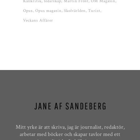
Källkritik
ledarskap
Martin Fröst
OM Magasin
Opus
Opus magasin
Skolvärlden
Turist
Veckans Affärer
Mitt yrke är att skriva, jag är journalist, redaktör,
arbetar med böcker och skapar tavlor med ett