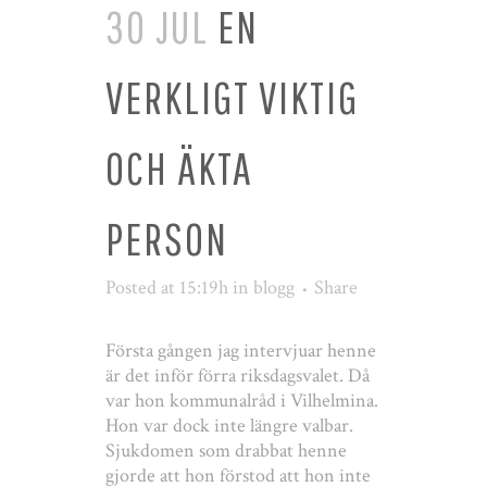
30 JUL
EN
VERKLIGT VIKTIG
OCH ÄKTA
PERSON
Posted at 15:19h
in
blogg
Share
Första gången jag intervjuar henne
är det inför förra riksdagsvalet. Då
var hon kommunalråd i Vilhelmina.
Hon var dock inte längre valbar.
Sjukdomen som drabbat henne
gjorde att hon förstod att hon inte