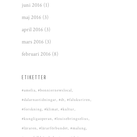
juni 2016
(1)
maj 2016
(3)
april 2016
(3)
mars 2016
(3)
februari 2016
(8)
ETIKETTER
#amelia
#bonniernewslocal
#dalarnastidningar
#dt
#falukuriren
#forskning
#klimat
#kultur
#kungligaoperan
#louisebringselius
#läraren
#lärarförbundet
#malung