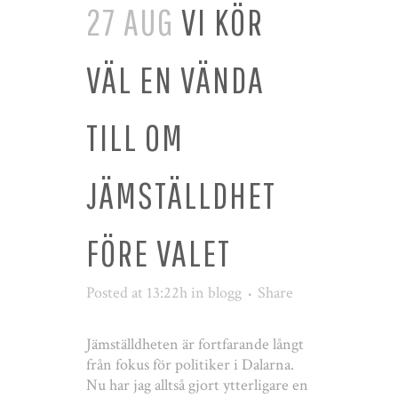
27 AUG
VI KÖR
VÄL EN VÄNDA
TILL OM
JÄMSTÄLLDHET
FÖRE VALET
Posted at 13:22h
in
blogg
Share
Jämställdheten är fortfarande långt
från fokus för politiker i Dalarna.
Nu har jag alltså gjort ytterligare en