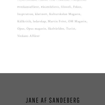
#veckansaffärer
#åsawikforss
filosofi
Fokus
Inspiration
klarinett
Kulturskolan Magasin
Källkritik
ledarskap
Martin Fröst
OM Magasin
Opus
Opus magasin
Skolvärlden
Turist
Veckans Affärer