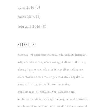
april 2016
(3)
mars 2016
(3)
februari 2016
(8)
ETIKETTER
#amelia
#bonniernewslocal
#dalarnastidningar
#dt
#falukuriren
#forskning
#klimat
#kultur
#kungligaoperan
#louisebringselius
#läraren
#lärarförbundet
#malung
#morafolkhögskola
#moratidning
#musik
#ommagasin
#opusmagasin
#pralin
#privatekonomi
#relationer
#skattungbyn
#skog
#sverkersörlin
#sydsvenskan
#sälen
#tid
#val2022
#valspecial