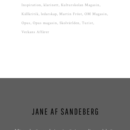
Inspiration
klarinett
Kulturskolan Magasin
Källkritik
ledarskap
Martin Fröst
OM Magasin
Opus
Opus magasin
Skolvärlden
Turist
Veckans Affärer