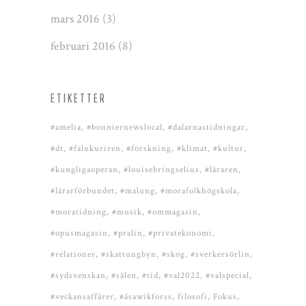
mars 2016
(3)
februari 2016
(8)
ETIKETTER
#amelia
#bonniernewslocal
#dalarnastidningar
#dt
#falukuriren
#forskning
#klimat
#kultur
#kungligaoperan
#louisebringselius
#läraren
#lärarförbundet
#malung
#morafolkhögskola
#moratidning
#musik
#ommagasin
#opusmagasin
#pralin
#privatekonomi
#relationer
#skattungbyn
#skog
#sverkersörlin
#sydsvenskan
#sälen
#tid
#val2022
#valspecial
#veckansaffärer
#åsawikforss
filosofi
Fokus