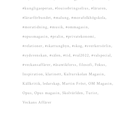
#kungligaoperan
#louisebringselius
#läraren
#lärarförbundet
#malung
#morafolkhögskola
#moratidning
#musik
#ommagasin
#opusmagasin
#pralin
#privatekonomi
#relationer
#skattungbyn
#skog
#sverkersörlin
#sydsvenskan
#sälen
#tid
#val2022
#valspecial
#veckansaffärer
#åsawikforss
filosofi
Fokus
Inspiration
klarinett
Kulturskolan Magasin
Källkritik
ledarskap
Martin Fröst
OM Magasin
Opus
Opus magasin
Skolvärlden
Turist
Veckans Affärer