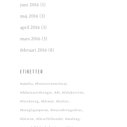
juni 2016
(1)
maj 2016
(3)
april 2016
(3)
mars 2016
(3)
februari 2016
(8)
ETIKETTER
#amelia
#bonniernewslocal
#dalarnastidningar
#dt
#falukuriren
#forskning
#klimat
#kultur
#kungligaoperan
#louisebringselius
#läraren
#lärarförbundet
#malung