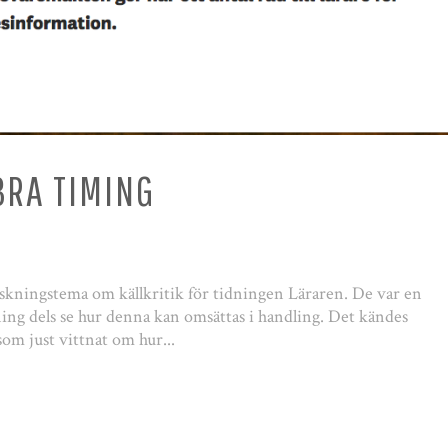
BRA TIMING
rskningstema om källkritik för tidningen Läraren. De var en
ning dels se hur denna kan omsättas i handling. Det kändes
som just vittnat om hur...