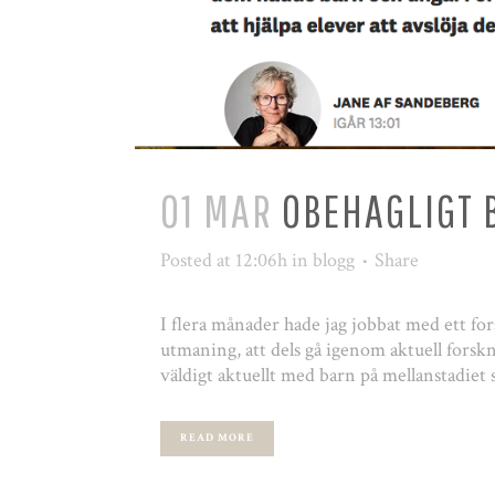
01 MAR
OBEHAGLIGT 
Posted at 12:06h
in
blogg
Share
I flera månader hade jag jobbat med ett fo
utmaning, att dels gå igenom aktuell forsk
väldigt aktuellt med barn på mellanstadiet 
READ MORE