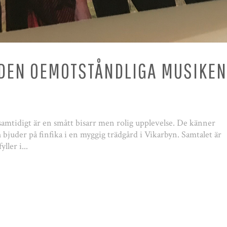
DEN OEMOTSTÅNDLIGA MUSIKEN
mtidigt är en smått bisarr men rolig upplevelse. De känner
h bjuder på finfika i en myggig trädgård i Vikarbyn. Samtalet är
ller i...