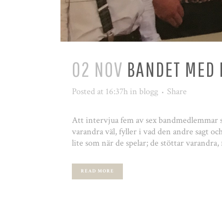
02 NOV
BANDET MED 
Posted at 16:37h
in
blogg
Share
Att intervjua fem av sex bandmedlemmar sa
varandra väl, fyller i vad den andre sagt oc
lite som när de spelar; de stöttar varandra, fy
READ MORE