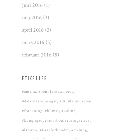
juni 2016
(1)
maj 2016
(3)
april 2016
(3)
mars 2016
(3)
februari 2016
(8)
ETIKETTER
#amelia
#bonniernewslocal
#dalarnastidningar
#dt
#falukuriren
#forskning
#klimat
#kultur
#kungligaoperan
#louisebringselius
#läraren
#lärarförbundet
#malung