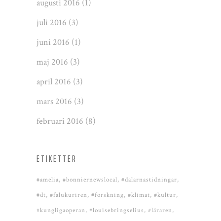
augusti 2016
(1)
juli 2016
(3)
juni 2016
(1)
maj 2016
(3)
april 2016
(3)
mars 2016
(3)
februari 2016
(8)
ETIKETTER
#amelia
#bonniernewslocal
#dalarnastidningar
#dt
#falukuriren
#forskning
#klimat
#kultur
#kungligaoperan
#louisebringselius
#läraren