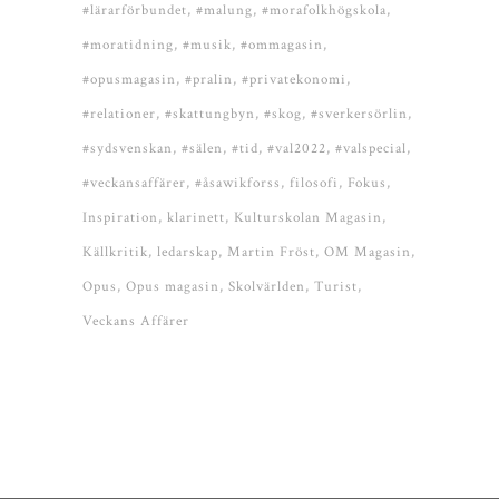
#lärarförbundet
#malung
#morafolkhögskola
#moratidning
#musik
#ommagasin
#opusmagasin
#pralin
#privatekonomi
#relationer
#skattungbyn
#skog
#sverkersörlin
#sydsvenskan
#sälen
#tid
#val2022
#valspecial
#veckansaffärer
#åsawikforss
filosofi
Fokus
Inspiration
klarinett
Kulturskolan Magasin
Källkritik
ledarskap
Martin Fröst
OM Magasin
Opus
Opus magasin
Skolvärlden
Turist
Veckans Affärer