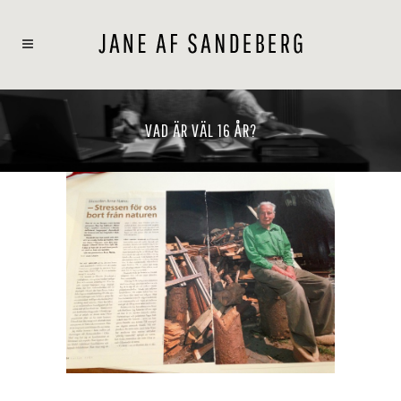
VAD ÄR VÄL 16 ÅR?