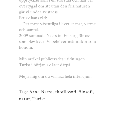
uppstyckad som i en storstad och han var
övertygad om att utan den fria naturen
går vi under av stress.
Ett av hans råd:
– Det mest väsentliga i livet är mat, värme
och samtal.
2009 somnade Naess in. En sorg för oss
som blev kvar. Vi behöver människor som
honom.
Min artikel publicerades i tidningen
Turist i början av året därpå.
Mejla mig om du vill läsa hela intervjun.
Tags:
Arne Naess
,
ekofilosofi
,
filosofi
,
natur
,
Turist