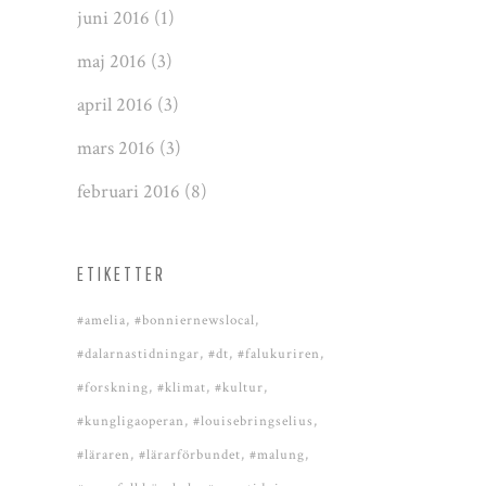
juni 2016
(1)
maj 2016
(3)
april 2016
(3)
mars 2016
(3)
februari 2016
(8)
ETIKETTER
#amelia
#bonniernewslocal
#dalarnastidningar
#dt
#falukuriren
#forskning
#klimat
#kultur
#kungligaoperan
#louisebringselius
#läraren
#lärarförbundet
#malung