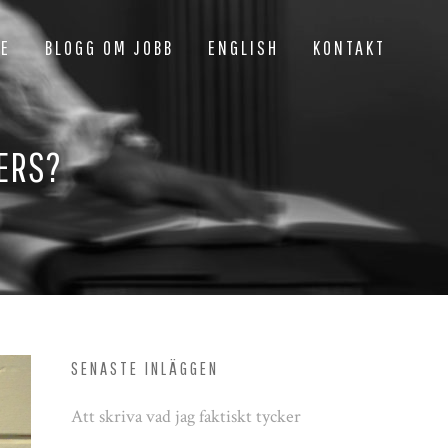
NE
BLOGG OM JOBB
ENGLISH
KONTAKT
PERS?
SENASTE INLÄGGEN
Att skriva vad jag faktiskt tycker