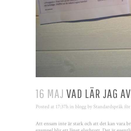
16 MAJ
VAD LÄR JAG AV
Posted at 17:37h
in
blogg
by
Standardspråk för
Att ensam inte är stark och att det kan vara b
exempel blir ett långt elavbrott. Det är egentl