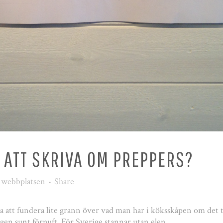
 ATT SKRIVA OM PREPPERS?
 webbplatsen
Share
ra att fundera lite grann över vad man har i köksskåpen om det t
igen sunt förnuft. För Sverige stannar utan elen.