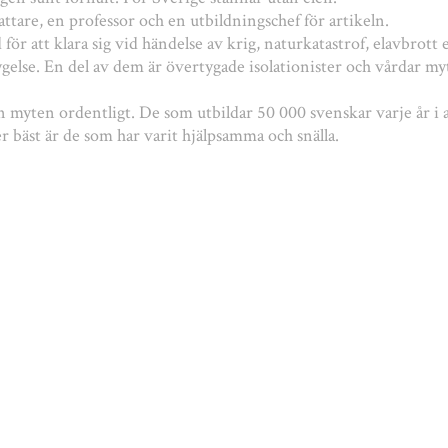
attare, en professor och en utbildningschef för artikeln.
ör att klara sig vid händelse av krig, naturkatastrof, elavbrott e
ygelse. En del av dem är övertygade isolationister och vårdar m
n myten ordentligt. De som utbildar 50 000 svenskar varje år i a
 bäst är de som har varit hjälpsamma och snälla.