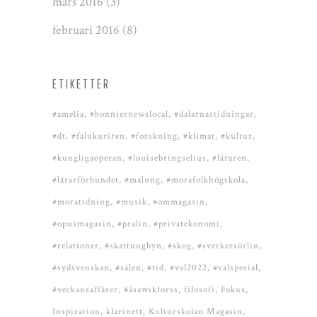
mars 2016
(3)
februari 2016
(8)
ETIKETTER
#amelia
#bonniernewslocal
#dalarnastidningar
#dt
#falukuriren
#forskning
#klimat
#kultur
#kungligaoperan
#louisebringselius
#läraren
#lärarförbundet
#malung
#morafolkhögskola
#moratidning
#musik
#ommagasin
#opusmagasin
#pralin
#privatekonomi
#relationer
#skattungbyn
#skog
#sverkersörlin
#sydsvenskan
#sälen
#tid
#val2022
#valspecial
#veckansaffärer
#åsawikforss
filosofi
Fokus
Inspiration
klarinett
Kulturskolan Magasin