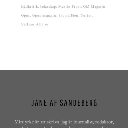
Källkritik
ledarskap
Martin Fröst
OM Magasin
Opus
Opus magasin
Skolvärlden
Turist
Veckans Affärer
Mitt yrke är att skriva, jag är journalist, redaktör,