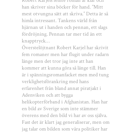
Robert Karjels femte roman är klar och
han skriver sina böcker för hand. ”Mitt
mest otvungna sätt att skriva.” Detta är så
himla intressant. Tankens värld från
hjärnan ut i handen och pennan, ett slags
fördröjning. Pennan tar mer tid än ett
knapptryck…
Överstelöjtnant Robert Karjel har skrivit
fem romaner men har flugit under radarn
länge men det tror jag inte att han
kommer att kunna göra så länge till. Han
är i spänningsromanfacket men med tung
verklighetsförankring med hans
erfarenhet från bland annat piratjakt i
Adenviken och att bygga
helikopterförband i Afghanistan. Han har
en bild av Sverige som inte stämmer
överens med den bild vi har av oss själva.
Fast det är klart jag generaliserar, men om
jag talar om bilden som våra politiker har