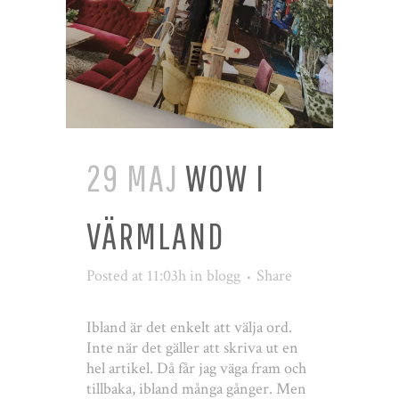
29 MAJ
WOW I
VÄRMLAND
Posted at 11:03h
in
blogg
Share
Ibland är det enkelt att välja ord.
Inte när det gäller att skriva ut en
hel artikel. Då får jag väga fram och
tillbaka, ibland många gånger. Men