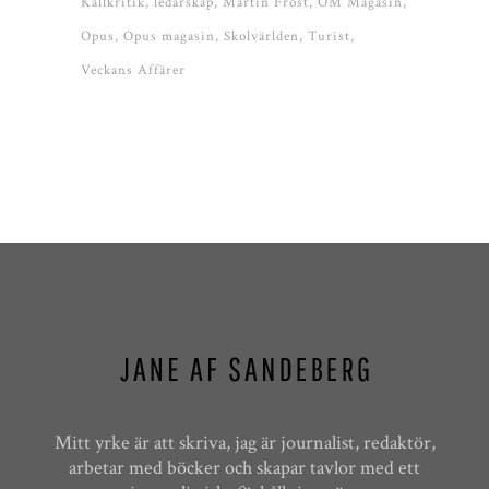
Källkritik
ledarskap
Martin Fröst
OM Magasin
Opus
Opus magasin
Skolvärlden
Turist
Veckans Affärer
Mitt yrke är att skriva, jag är journalist, redaktör,
arbetar med böcker och skapar tavlor med ett