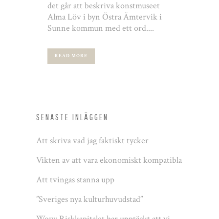
det går att beskriva konstmuseet
Alma Löv i byn Östra Ämtervik i
Sunne kommun med ett ord....
READ MORE
SENASTE INLÄGGEN
Att skriva vad jag faktiskt tycker
Vikten av att vara ekonomiskt kompatibla
Att tvingas stanna upp
”Sveriges nya kulturhuvudstad”
Wow: Riskkapitalet har upptäckt att vi