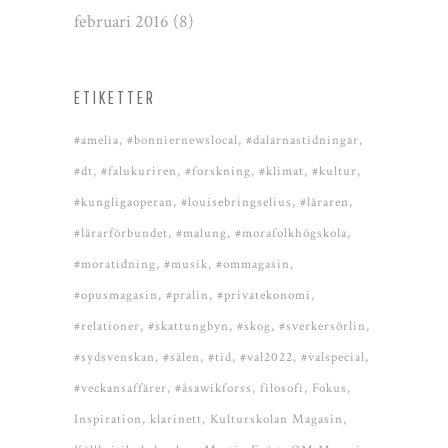
februari 2016
(8)
ETIKETTER
#amelia
#bonniernewslocal
#dalarnastidningar
#dt
#falukuriren
#forskning
#klimat
#kultur
#kungligaoperan
#louisebringselius
#läraren
#lärarförbundet
#malung
#morafolkhögskola
#moratidning
#musik
#ommagasin
#opusmagasin
#pralin
#privatekonomi
#relationer
#skattungbyn
#skog
#sverkersörlin
#sydsvenskan
#sälen
#tid
#val2022
#valspecial
#veckansaffärer
#åsawikforss
filosofi
Fokus
Inspiration
klarinett
Kulturskolan Magasin