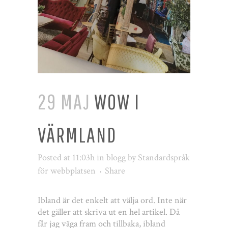
29 MAJ
WOW I
VÄRMLAND
Posted at 11:03h
in
blogg
by
Standardspråk
för webbplatsen
Share
Ibland är det enkelt att välja ord. Inte när
det gäller att skriva ut en hel artikel. Då
får jag väga fram och tillbaka, ibland