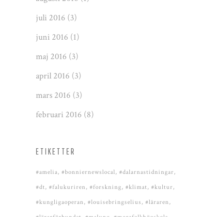
juli 2016
(3)
juni 2016
(1)
maj 2016
(3)
april 2016
(3)
mars 2016
(3)
februari 2016
(8)
ETIKETTER
#amelia
#bonniernewslocal
#dalarnastidningar
#dt
#falukuriren
#forskning
#klimat
#kultur
#kungligaoperan
#louisebringselius
#läraren