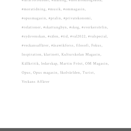
#lärarförbundet
#malung
#morafolkhögskola
#moratidning
#musik
#ommagasin
#opusmagasin
#pralin
#privatekonomi
#relationer
#skattungbyn
#skog
#sverkersörlin
#sydsvenskan
#sälen
#tid
#val2022
#valspecial
#veckansaffärer
#åsawikforss
filosofi
Fokus
Inspiration
klarinett
Kulturskolan Magasin
Källkritik
ledarskap
Martin Fröst
OM Magasin
Opus
Opus magasin
Skolvärlden
Turist
Veckans Affärer