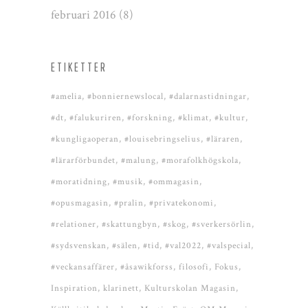
februari 2016
(8)
ETIKETTER
#amelia
#bonniernewslocal
#dalarnastidningar
#dt
#falukuriren
#forskning
#klimat
#kultur
#kungligaoperan
#louisebringselius
#läraren
#lärarförbundet
#malung
#morafolkhögskola
#moratidning
#musik
#ommagasin
#opusmagasin
#pralin
#privatekonomi
#relationer
#skattungbyn
#skog
#sverkersörlin
#sydsvenskan
#sälen
#tid
#val2022
#valspecial
#veckansaffärer
#åsawikforss
filosofi
Fokus
Inspiration
klarinett
Kulturskolan Magasin