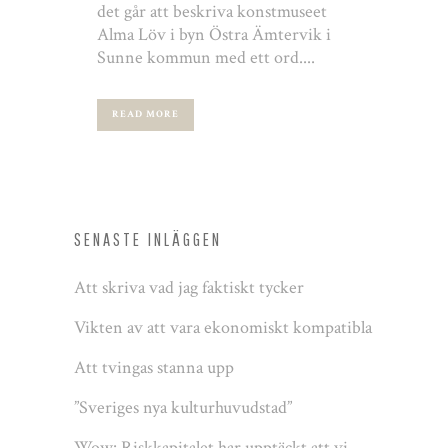
det går att beskriva konstmuseet
Alma Löv i byn Östra Ämtervik i
Sunne kommun med ett ord....
READ MORE
SENASTE INLÄGGEN
Att skriva vad jag faktiskt tycker
Vikten av att vara ekonomiskt kompatibla
Att tvingas stanna upp
”Sveriges nya kulturhuvudstad”
Wow: Riskkapitalet har upptäckt att vi