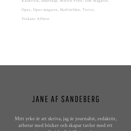
Källkritik
ledarskap
Martin Fröst
OM Magasin
Opus
Opus magasin
Skolvärlden
Turist
Veckans Affärer
Mitt yrke är att skriva, jag är journalist, redaktör,
arbetar med böcker och skapar tavlor med ett