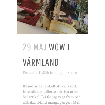
29 MAJ
WOW I
VÄRMLAND
Posted at 11:03h
in
blogg
Share
Ibland är det enkelt att välja ord.
Inte när det gäller att skriva ut en
hel artikel. Då får jag väga fram och
tillbaka, ibland många gånger. Men