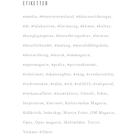
ETIKETTER
#amelia
#bonniernewslocal
#dalarnastidningar
#dt
#falukuriren
#forskning
#klimat
#kultur
#kungligaoperan
#louisebringselius
#läraren
#lärarförbundet
#malung
#morafolkhögskola
#moratidning
#musik
#ommagasin
#opusmagasin
#pralin
#privatekonomi
#relationer
#skattungbyn
#skog
#sverkersörlin
#sydsvenskan
#sälen
#tid
#val2022
#valspecial
#veckansaffärer
#åsawikforss
filosofi
Fokus
Inspiration
klarinett
Kulturskolan Magasin
Källkritik
ledarskap
Martin Fröst
OM Magasin
Opus
Opus magasin
Skolvärlden
Turist
Veckans Affärer