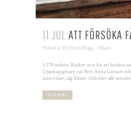
11 JUL
ATT FÖRSÖKA F
Posted at 15:35h
in
blogg
Share
3 278 tecken. Räcker inte för att berätta o
Uppdragsgivare var Pers Anna Larsson och 
intervjuer, såg filmer. Och blev allt mindre 
READ MORE