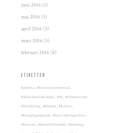
juni 2016
(1)
maj 2016
(3)
april 2016
(3)
mars 2016
(3)
februari 2016
(8)
ETIKETTER
#amelia
#bonniernewslocal
#dalarnastidningar
#dt
#falukuriren
#forskning
#klimat
#kultur
#kungligaoperan
#louisebringselius
#läraren
#lärarförbundet
#malung