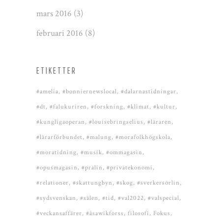
mars 2016
(3)
februari 2016
(8)
ETIKETTER
#amelia
#bonniernewslocal
#dalarnastidningar
#dt
#falukuriren
#forskning
#klimat
#kultur
#kungligaoperan
#louisebringselius
#läraren
#lärarförbundet
#malung
#morafolkhögskola
#moratidning
#musik
#ommagasin
#opusmagasin
#pralin
#privatekonomi
#relationer
#skattungbyn
#skog
#sverkersörlin
#sydsvenskan
#sälen
#tid
#val2022
#valspecial
#veckansaffärer
#åsawikforss
filosofi
Fokus