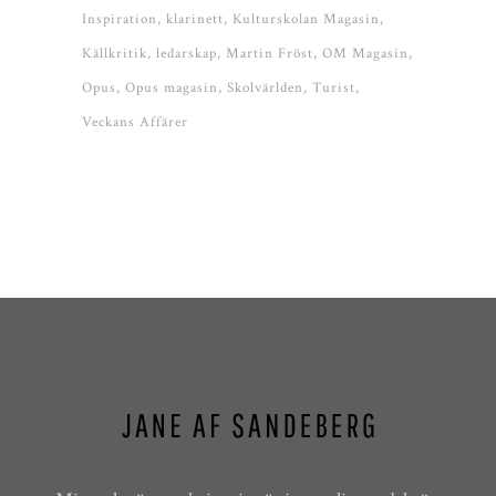
Inspiration
klarinett
Kulturskolan Magasin
Källkritik
ledarskap
Martin Fröst
OM Magasin
Opus
Opus magasin
Skolvärlden
Turist
Veckans Affärer