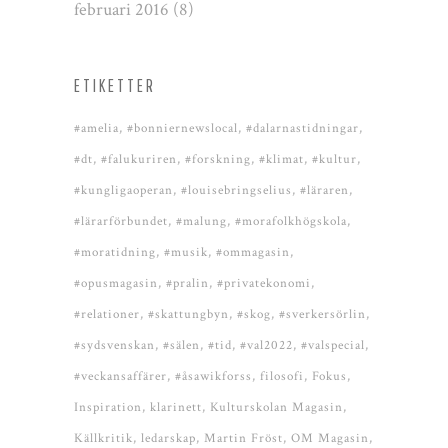
februari 2016
(8)
ETIKETTER
#amelia
#bonniernewslocal
#dalarnastidningar
#dt
#falukuriren
#forskning
#klimat
#kultur
#kungligaoperan
#louisebringselius
#läraren
#lärarförbundet
#malung
#morafolkhögskola
#moratidning
#musik
#ommagasin
#opusmagasin
#pralin
#privatekonomi
#relationer
#skattungbyn
#skog
#sverkersörlin
#sydsvenskan
#sälen
#tid
#val2022
#valspecial
#veckansaffärer
#åsawikforss
filosofi
Fokus
Inspiration
klarinett
Kulturskolan Magasin
Källkritik
ledarskap
Martin Fröst
OM Magasin