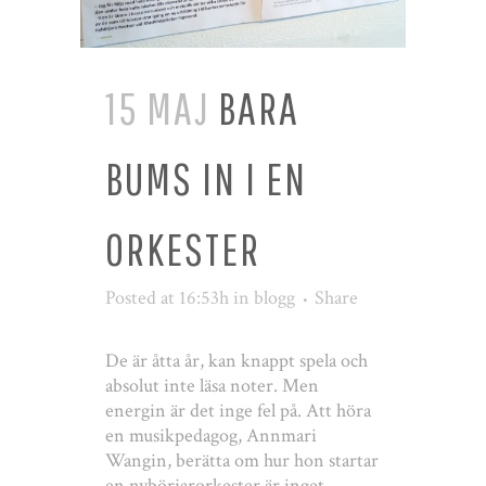
15 MAJ
BARA
BUMS IN I EN
ORKESTER
Posted at 16:53h
in
blogg
Share
De är åtta år, kan knappt spela och
absolut inte läsa noter. Men
energin är det inge fel på. Att höra
en musikpedagog, Annmari
Wangin, berätta om hur hon startar
en nybörjarorkester är inget