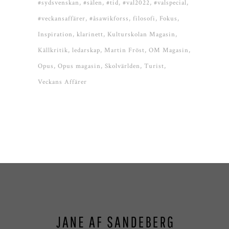
#sydsvenskan
#sälen
#tid
#val2022
#valspecial
#veckansaffärer
#åsawikforss
filosofi
Fokus
Inspiration
klarinett
Kulturskolan Magasin
Källkritik
ledarskap
Martin Fröst
OM Magasin
Opus
Opus magasin
Skolvärlden
Turist
Veckans Affärer