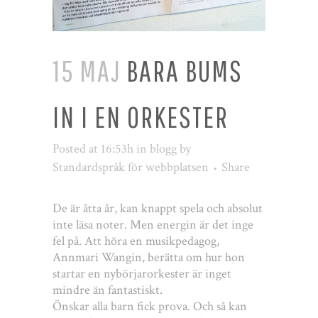
15 MAJ
BARA BUMS
IN I EN ORKESTER
Posted at 16:53h
in
blogg
by
Standardspråk för webbplatsen
Share
De är åtta år, kan knappt spela och absolut
inte läsa noter. Men energin är det inge
fel på. Att höra en musikpedagog,
Annmari Wangin, berätta om hur hon
startar en nybörjarorkester är inget
mindre än fantastiskt.
Önskar alla barn fick prova. Och så kan