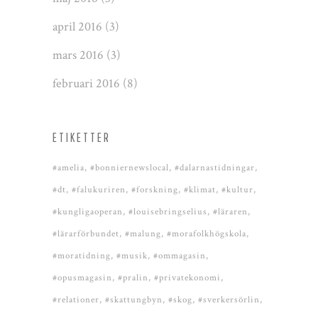
april 2016
(3)
mars 2016
(3)
februari 2016
(8)
ETIKETTER
#amelia
#bonniernewslocal
#dalarnastidningar
#dt
#falukuriren
#forskning
#klimat
#kultur
#kungligaoperan
#louisebringselius
#läraren
#lärarförbundet
#malung
#morafolkhögskola
#moratidning
#musik
#ommagasin
#opusmagasin
#pralin
#privatekonomi
#relationer
#skattungbyn
#skog
#sverkersörlin