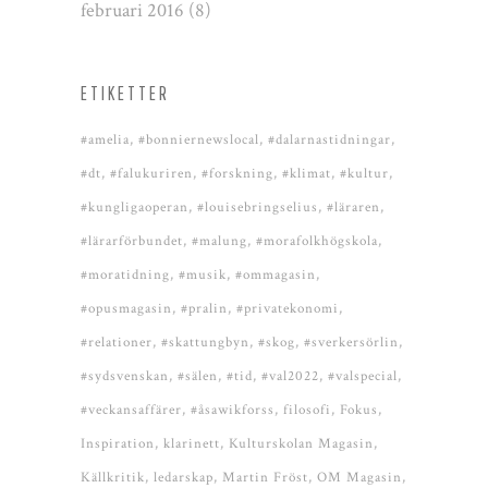
februari 2016
(8)
ETIKETTER
#amelia
#bonniernewslocal
#dalarnastidningar
#dt
#falukuriren
#forskning
#klimat
#kultur
#kungligaoperan
#louisebringselius
#läraren
#lärarförbundet
#malung
#morafolkhögskola
#moratidning
#musik
#ommagasin
#opusmagasin
#pralin
#privatekonomi
#relationer
#skattungbyn
#skog
#sverkersörlin
#sydsvenskan
#sälen
#tid
#val2022
#valspecial
#veckansaffärer
#åsawikforss
filosofi
Fokus
Inspiration
klarinett
Kulturskolan Magasin
Källkritik
ledarskap
Martin Fröst
OM Magasin