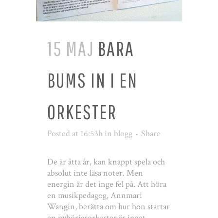
15 MAJ
BARA
BUMS IN I EN
ORKESTER
Posted at 16:53h
in
blogg
Share
De är åtta år, kan knappt spela och
absolut inte läsa noter. Men
energin är det inge fel på. Att höra
en musikpedagog, Annmari
Wangin, berätta om hur hon startar
en nybörjarorkester är inget