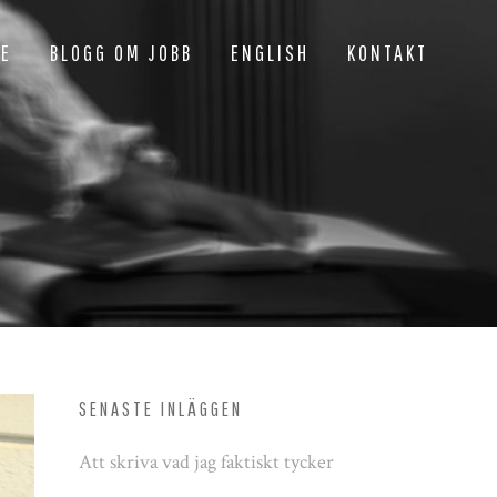
NE
BLOGG OM JOBB
ENGLISH
KONTAKT
G
SENASTE INLÄGGEN
Att skriva vad jag faktiskt tycker