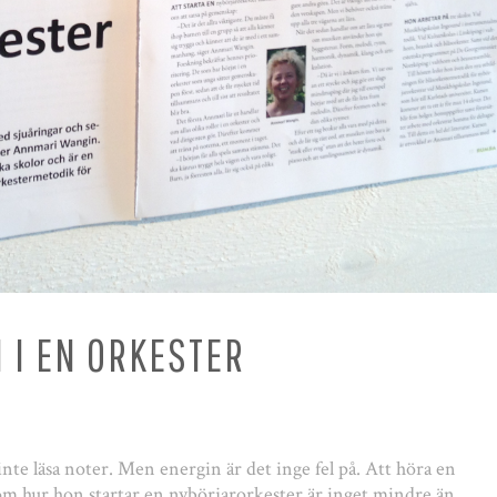
 I EN ORKESTER
inte läsa noter. Men energin är det inge fel på. Att höra en
 hur hon startar en nybörjarorkester är inget mindre än