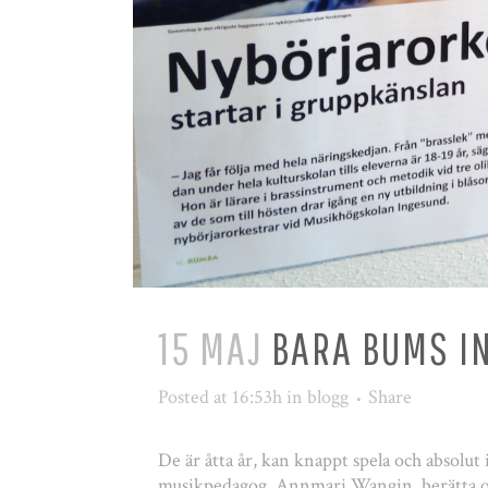
15 MAJ
BARA BUMS IN
Posted at 16:53h
in
blogg
Share
De är åtta år, kan knappt spela och absolut 
musikpedagog, Annmari Wangin, berätta om