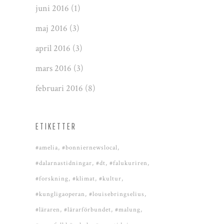
juni 2016
(1)
maj 2016
(3)
april 2016
(3)
mars 2016
(3)
februari 2016
(8)
ETIKETTER
#amelia
#bonniernewslocal
#dalarnastidningar
#dt
#falukuriren
#forskning
#klimat
#kultur
#kungligaoperan
#louisebringselius
#läraren
#lärarförbundet
#malung