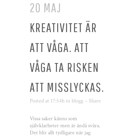
20 MAJ
KREATIVITET ÄR
ATT VÅGA. ATT
VÅGA TA RISKEN
ATT MISSLYCKAS.
Posted at 17:54h
in
blogg
Share
Vissa saker känns som
självklarheter men är ändå svåra.
Det blir allt tydligare när jag