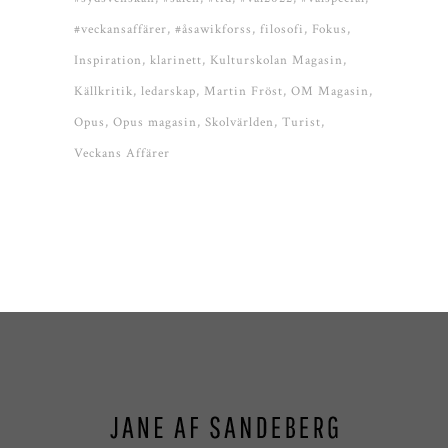
#veckansaffärer
#åsawikforss
filosofi
Fokus
Inspiration
klarinett
Kulturskolan Magasin
Källkritik
ledarskap
Martin Fröst
OM Magasin
Opus
Opus magasin
Skolvärlden
Turist
Veckans Affärer