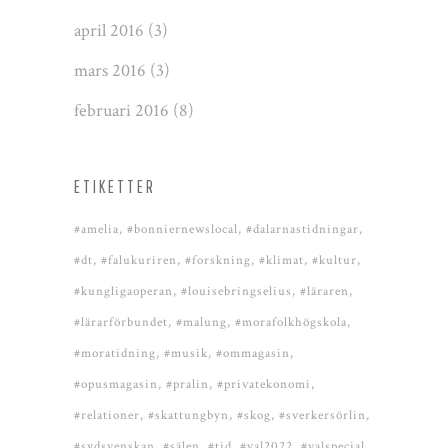
april 2016
(3)
mars 2016
(3)
februari 2016
(8)
ETIKETTER
#amelia
#bonniernewslocal
#dalarnastidningar
#dt
#falukuriren
#forskning
#klimat
#kultur
#kungligaoperan
#louisebringselius
#läraren
#lärarförbundet
#malung
#morafolkhögskola
#moratidning
#musik
#ommagasin
#opusmagasin
#pralin
#privatekonomi
#relationer
#skattungbyn
#skog
#sverkersörlin
#sydsvenskan
#sälen
#tid
#val2022
#valspecial