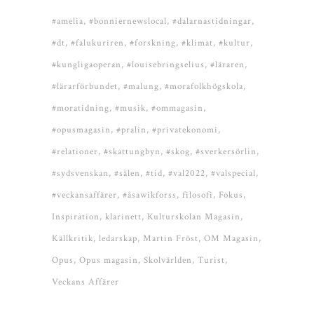
#amelia
#bonniernewslocal
#dalarnastidningar
#dt
#falukuriren
#forskning
#klimat
#kultur
#kungligaoperan
#louisebringselius
#läraren
#lärarförbundet
#malung
#morafolkhögskola
#moratidning
#musik
#ommagasin
#opusmagasin
#pralin
#privatekonomi
#relationer
#skattungbyn
#skog
#sverkersörlin
#sydsvenskan
#sälen
#tid
#val2022
#valspecial
#veckansaffärer
#åsawikforss
filosofi
Fokus
Inspiration
klarinett
Kulturskolan Magasin
Källkritik
ledarskap
Martin Fröst
OM Magasin
Opus
Opus magasin
Skolvärlden
Turist
Veckans Affärer