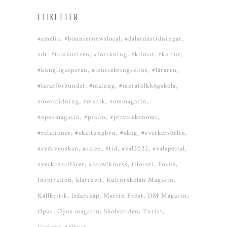
ETIKETTER
#amelia
#bonniernewslocal
#dalarnastidningar
#dt
#falukuriren
#forskning
#klimat
#kultur
#kungligaoperan
#louisebringselius
#läraren
#lärarförbundet
#malung
#morafolkhögskola
#moratidning
#musik
#ommagasin
#opusmagasin
#pralin
#privatekonomi
#relationer
#skattungbyn
#skog
#sverkersörlin
#sydsvenskan
#sälen
#tid
#val2022
#valspecial
#veckansaffärer
#åsawikforss
filosofi
Fokus
Inspiration
klarinett
Kulturskolan Magasin
Källkritik
ledarskap
Martin Fröst
OM Magasin
Opus
Opus magasin
Skolvärlden
Turist