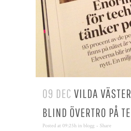
09 DEC
VILDA VÄSTER
BLIND ÖVERTRO PÅ T
Posted at 09:25h
in
blogg
Share