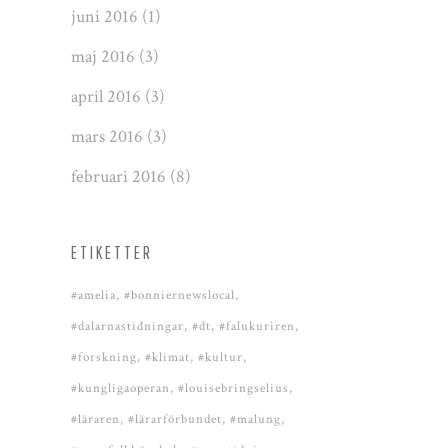
juni 2016
(1)
maj 2016
(3)
april 2016
(3)
mars 2016
(3)
februari 2016
(8)
ETIKETTER
#amelia
#bonniernewslocal
#dalarnastidningar
#dt
#falukuriren
#forskning
#klimat
#kultur
#kungligaoperan
#louisebringselius
#läraren
#lärarförbundet
#malung