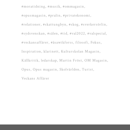
#moratidning
#musik
#ommagasin
#opusmagasin
#pralin
#privatekonomi
#relationer
#skattungbyn
#skog
#sverkersörlin
#sydsvenskan
#sälen
#tid
#val2022
#valspecial
#veckansaffärer
#åsawikforss
filosofi
Fokus
Inspiration
klarinett
Kulturskolan Magasin
Källkritik
ledarskap
Martin Fröst
OM Magasin
Opus
Opus magasin
Skolvärlden
Turist
Veckans Affärer