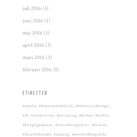
juli 2016
(3)
juni 2016
(1)
maj 2016
(3)
april 2016
(3)
mars 2016
(3)
februari 2016
(8)
ETIKETTER
#amelia
#bonniernewslocal
#dalarnastidningar
#dt
#falukuriren
#forskning
#klimat
#kultur
#kungligaoperan
#louisebringselius
#läraren
#lärarförbundet
#malung
#morafolkhögskola