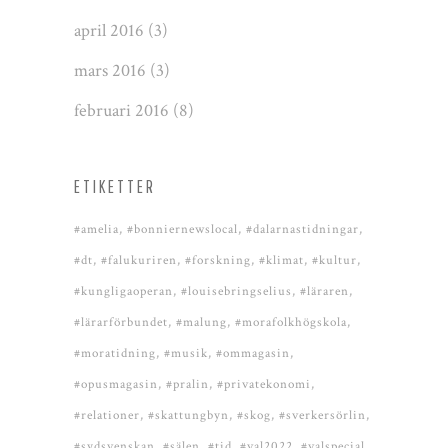
april 2016
(3)
mars 2016
(3)
februari 2016
(8)
ETIKETTER
#amelia
#bonniernewslocal
#dalarnastidningar
#dt
#falukuriren
#forskning
#klimat
#kultur
#kungligaoperan
#louisebringselius
#läraren
#lärarförbundet
#malung
#morafolkhögskola
#moratidning
#musik
#ommagasin
#opusmagasin
#pralin
#privatekonomi
#relationer
#skattungbyn
#skog
#sverkersörlin
#sydsvenskan
#sälen
#tid
#val2022
#valspecial