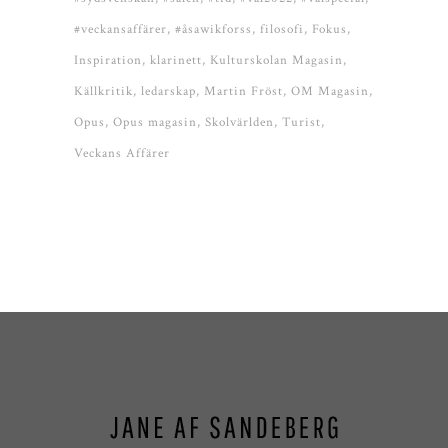
#veckansaffärer
#åsawikforss
filosofi
Fokus
Inspiration
klarinett
Kulturskolan Magasin
Källkritik
ledarskap
Martin Fröst
OM Magasin
Opus
Opus magasin
Skolvärlden
Turist
Veckans Affärer