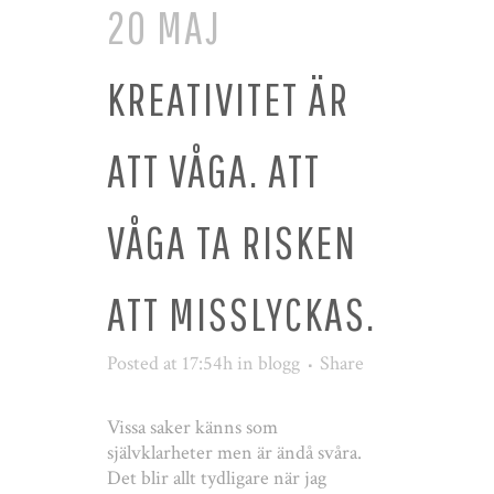
20 MAJ
KREATIVITET ÄR
ATT VÅGA. ATT
VÅGA TA RISKEN
ATT MISSLYCKAS.
Posted at 17:54h
in
blogg
Share
Vissa saker känns som
självklarheter men är ändå svåra.
Det blir allt tydligare när jag