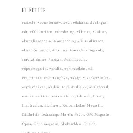
ETIKETTER
#amelia
#bonniernewslocal
#dalarnastidningar
#dt
#falukuriren
#forskning
#klimat
#kultur
#kungligaoperan
#louisebringselius
#läraren
#lärarförbundet
#malung
#morafolkhögskola
#moratidning
#musik
#ommagasin
#opusmagasin
#pralin
#privatekonomi
#relationer
#skattungbyn
#skog
#sverkersörlin
#sydsvenskan
#sälen
#tid
#val2022
#valspecial
#veckansaffärer
#åsawikforss
filosofi
Fokus
Inspiration
klarinett
Kulturskolan Magasin
Källkritik
ledarskap
Martin Fröst
OM Magasin
Opus
Opus magasin
Skolvärlden
Turist