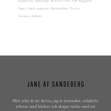
Källkritik
ledarskap
Martin Fröst
OM Magasin
Opus
Opus magasin
Skolvärlden
Turist
Veckans Affärer
Mitt yrke är att skriva, jag är journalist, redaktör,
arbetar med böcker och skapar tavlor med ett