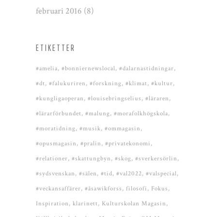
februari 2016
(8)
ETIKETTER
#amelia
#bonniernewslocal
#dalarnastidningar
#dt
#falukuriren
#forskning
#klimat
#kultur
#kungligaoperan
#louisebringselius
#läraren
#lärarförbundet
#malung
#morafolkhögskola
#moratidning
#musik
#ommagasin
#opusmagasin
#pralin
#privatekonomi
#relationer
#skattungbyn
#skog
#sverkersörlin
#sydsvenskan
#sälen
#tid
#val2022
#valspecial
#veckansaffärer
#åsawikforss
filosofi
Fokus
Inspiration
klarinett
Kulturskolan Magasin