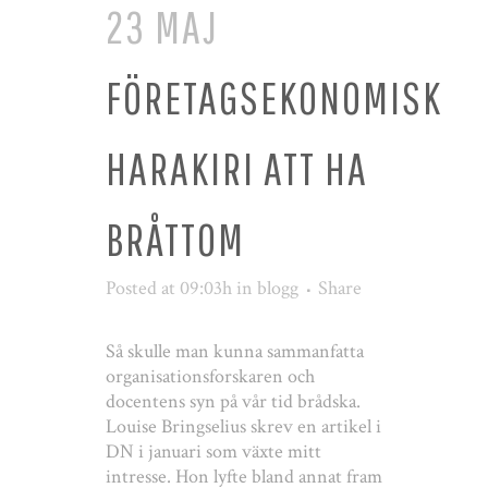
23 MAJ
FÖRETAGSEKONOMISK
HARAKIRI ATT HA
BRÅTTOM
Posted at 09:03h
in
blogg
Share
Så skulle man kunna sammanfatta
organisationsforskaren och
docentens syn på vår tid brådska.
Louise Bringselius skrev en artikel i
DN i januari som växte mitt
intresse. Hon lyfte bland annat fram