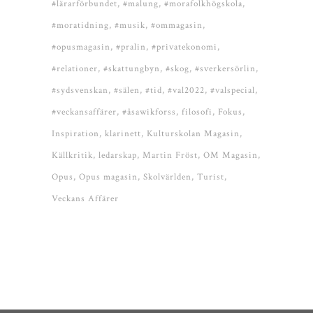
#lärarförbundet
#malung
#morafolkhögskola
#moratidning
#musik
#ommagasin
#opusmagasin
#pralin
#privatekonomi
#relationer
#skattungbyn
#skog
#sverkersörlin
#sydsvenskan
#sälen
#tid
#val2022
#valspecial
#veckansaffärer
#åsawikforss
filosofi
Fokus
Inspiration
klarinett
Kulturskolan Magasin
Källkritik
ledarskap
Martin Fröst
OM Magasin
Opus
Opus magasin
Skolvärlden
Turist
Veckans Affärer