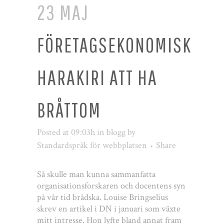
23 MAJ
FÖRETAGSEKONOMISK
HARAKIRI ATT HA
BRÅTTOM
Posted at 09:03h
in
blogg
by
Standardspråk för webbplatsen
Share
Så skulle man kunna sammanfatta
organisationsforskaren och docentens syn
på vår tid brådska. Louise Bringselius
skrev en artikel i DN i januari som växte
mitt intresse. Hon lyfte bland annat fram