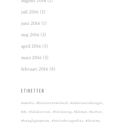
augusti 2016
(1)
juli 2016
(3)
juni 2016
(1)
maj 2016
(3)
april 2016
(3)
mars 2016
(3)
februari 2016
(8)
ETIKETTER
#amelia
#bonniernewslocal
#dalarnastidningar
#dt
#falukuriren
#forskning
#klimat
#kultur
#kungligaoperan
#louisebringselius
#läraren