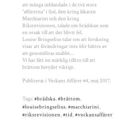
att många inblandade i de två stora
”affärerna” i fjol, den kring läkaren
Macchiarini och den kring
Riksrevisionen, talade om brådskan som
en orsak till att det blivit fel.
Louise Bringselius talar om att forskning
visar att förändringar inte blir bättre av
att genomföras snabbt…
Vi har fått en märklig tilltro till att
bråttom betyder viktigt.
Publicerat i Veckans Affärer #4, maj 2017.
Tags:
#brådska
,
#bråttom
,
#louisebringselius
,
#macchiarini
,
#riksrevisionen
,
#tid
,
#veckansaffärer