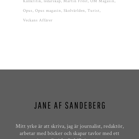
Källkritik
ledarskap
Martin Fröst
OM Magasin
Opus
Opus magasin
Skolvärlden
Turist
Veckans Affärer
Mitt yrke är att skriva, jag är journalist, redaktör,
arbetar med böcker och skapar tavlor med ett