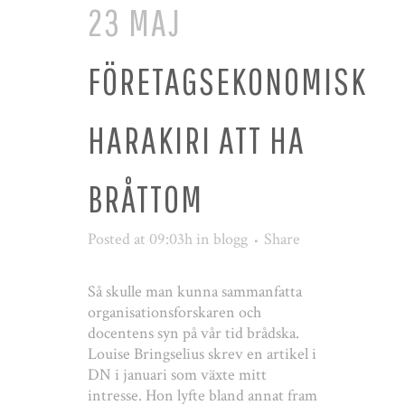
23 MAJ
FÖRETAGSEKONOMISK
HARAKIRI ATT HA
BRÅTTOM
Posted at 09:03h
in
blogg
Share
Så skulle man kunna sammanfatta
organisationsforskaren och
docentens syn på vår tid brådska.
Louise Bringselius skrev en artikel i
DN i januari som växte mitt
intresse. Hon lyfte bland annat fram