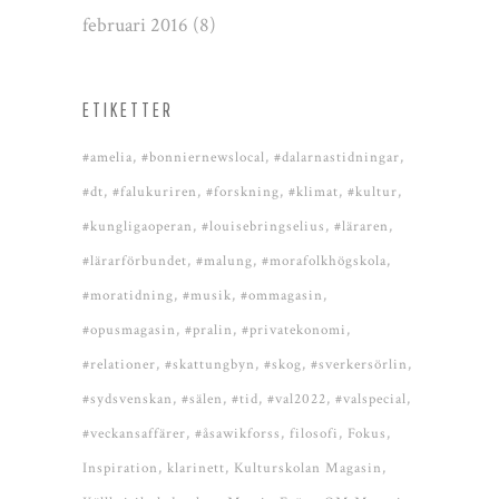
februari 2016
(8)
ETIKETTER
#amelia
#bonniernewslocal
#dalarnastidningar
#dt
#falukuriren
#forskning
#klimat
#kultur
#kungligaoperan
#louisebringselius
#läraren
#lärarförbundet
#malung
#morafolkhögskola
#moratidning
#musik
#ommagasin
#opusmagasin
#pralin
#privatekonomi
#relationer
#skattungbyn
#skog
#sverkersörlin
#sydsvenskan
#sälen
#tid
#val2022
#valspecial
#veckansaffärer
#åsawikforss
filosofi
Fokus
Inspiration
klarinett
Kulturskolan Magasin