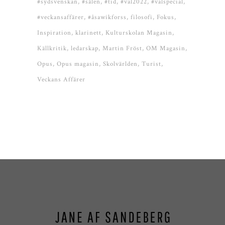
#sydsvenskan
#sälen
#tid
#val2022
#valspecial
#veckansaffärer
#åsawikforss
filosofi
Fokus
Inspiration
klarinett
Kulturskolan Magasin
Källkritik
ledarskap
Martin Fröst
OM Magasin
Opus
Opus magasin
Skolvärlden
Turist
Veckans Affärer