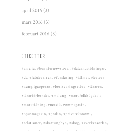
april 2016
(3)
mars 2016
(3)
februari 2016
(8)
ETIKETTER
#amelia
#bonniernewslocal
#dalarnastidningar
#dt
#falukuriren
#forskning
#klimat
#kultur
#kungligaoperan
#louisebringselius
#läraren
#lärarförbundet
#malung
#morafolkhögskola
#moratidning
#musik
#ommagasin
#opusmagasin
#pralin
#privatekonomi
#relationer
#skattungbyn
#skog
#sverkersörlin