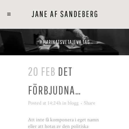
#MARINATSVETAJEVA TAG
20 FEB
DET
FÖRBJUDNA…
Posted at 14:24h
in
blogg
Share
Att inte få komponera i eget namn
eller att hotas av den politiska