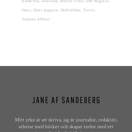
Källkritik
ledarskap
Martin Fröst
OM Magasin
Opus
Opus magasin
Skolvärlden
Turist
Veckans Affärer
Mitt yrke är att skriva, jag är journalist, redaktör,
arbetar med böcker och skapar tavlor med ett