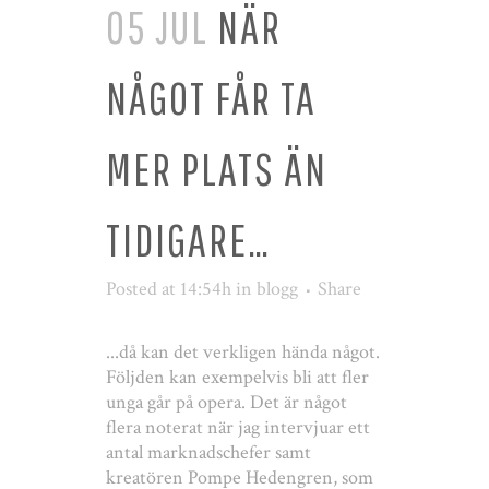
05 JUL
NÄR
NÅGOT FÅR TA
MER PLATS ÄN
TIDIGARE…
Posted at 14:54h
in
blogg
Share
...då kan det verkligen hända något.
Följden kan exempelvis bli att fler
unga går på opera. Det är något
flera noterat när jag intervjuar ett
antal marknadschefer samt
kreatören Pompe Hedengren, som