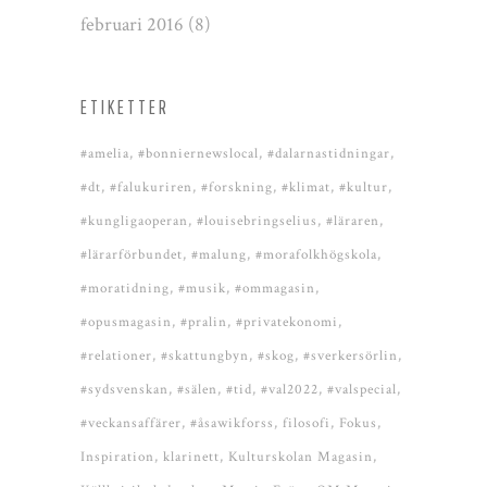
februari 2016
(8)
ETIKETTER
#amelia
#bonniernewslocal
#dalarnastidningar
#dt
#falukuriren
#forskning
#klimat
#kultur
#kungligaoperan
#louisebringselius
#läraren
#lärarförbundet
#malung
#morafolkhögskola
#moratidning
#musik
#ommagasin
#opusmagasin
#pralin
#privatekonomi
#relationer
#skattungbyn
#skog
#sverkersörlin
#sydsvenskan
#sälen
#tid
#val2022
#valspecial
#veckansaffärer
#åsawikforss
filosofi
Fokus
Inspiration
klarinett
Kulturskolan Magasin