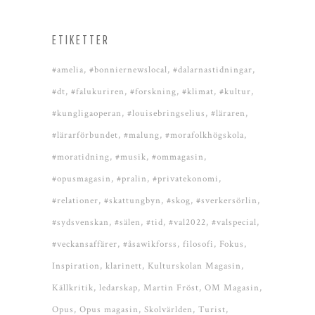
ETIKETTER
#amelia
#bonniernewslocal
#dalarnastidningar
#dt
#falukuriren
#forskning
#klimat
#kultur
#kungligaoperan
#louisebringselius
#läraren
#lärarförbundet
#malung
#morafolkhögskola
#moratidning
#musik
#ommagasin
#opusmagasin
#pralin
#privatekonomi
#relationer
#skattungbyn
#skog
#sverkersörlin
#sydsvenskan
#sälen
#tid
#val2022
#valspecial
#veckansaffärer
#åsawikforss
filosofi
Fokus
Inspiration
klarinett
Kulturskolan Magasin
Källkritik
ledarskap
Martin Fröst
OM Magasin
Opus
Opus magasin
Skolvärlden
Turist